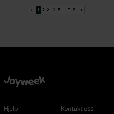
1
2
3
4
5
…
7
8
Å velge Joyweek som en komplett leverandør er en trygg,
enkel og smart ide for virksomheten din.
Hjelp
Kontakt oss