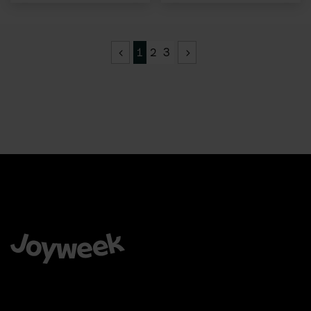
1
2
3
Å velge Joyweek som en komplett leverandør er en trygg,
enkel og smart ide for virksomheten din.