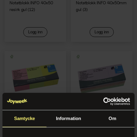
Notatblokk INFO 40x50
Notatblokk INFO 40x50mm
resirk gul (12)
gul (3)
Logg inn
Logg inn
Notatblokk INFO 50x40mm
Notatblokk INFO 50x40mm
Samtycke
Information
Om
neon (12)
pastell (12)