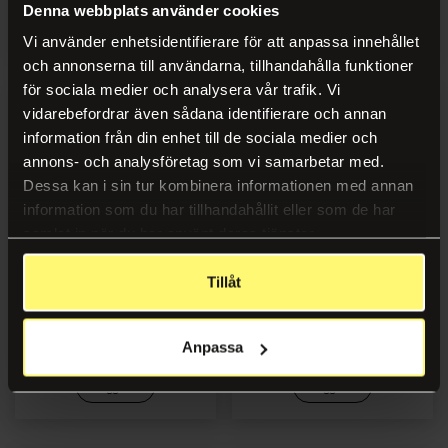
Denna webbplats använder cookies
Logg inn
Logg inn
Vi använder enhetsidentifierare för att anpassa innehållet
och annonserna till användarna, tillhandahålla funktioner
för sociala medier och analysera vår trafik. Vi
vidarebefordrar även sådana identifierare och annan
information från din enhet till de sociala medier och
annons- och analysföretag som vi samarbetar med.
Dessa kan i sin tur kombinera informationen med annan
information som du har tillhandahållit eller som de har
samlat in när du har använt deras tjänster.
Tillåt
Notatblokk INFO 75x125
Notatblokk INFO 75x125
resirk ass (12)
resirk gul (12)
Anpassa
Logg inn
Logg inn