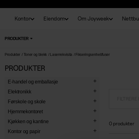
Kontor
Eiendom
Om Joyweek
Nettbu
PRODUKTER
Produkter
Toner og blekk
Laserrekvisita
Fikseringsenhet/fuser
PRODUKTER
E-handel og emballasje
Emballasje
Elektronikk
FILTRERE
E-handelsemballasje
Etiketter
Belysning
Førskole og skole
Vakumpose
Bokstav- og talletiketter
Konvolutter
Kontorlamper
Kontormaskiner
Skolemateriell
Hjemmekontoret
Lynlåsposer
Dekoretiketter
Spesialkonvolutter
Lysrør
Makuleringsmaskiner
Elektrisk tilbehør
Arbeidsbøker
Formningsprodukter
Arbeidstoler
Kjøkken og kantine
0 produkter
Emballasjetape
Standardetiketter
Konvolutter
Lyspærer
Skjæremaskiner
Grenkontakter
Skrivebøker
Maling og maletilbehør
Verkstedsmateriell
Ergonomi
Pauseløsninger
Kontor og papir