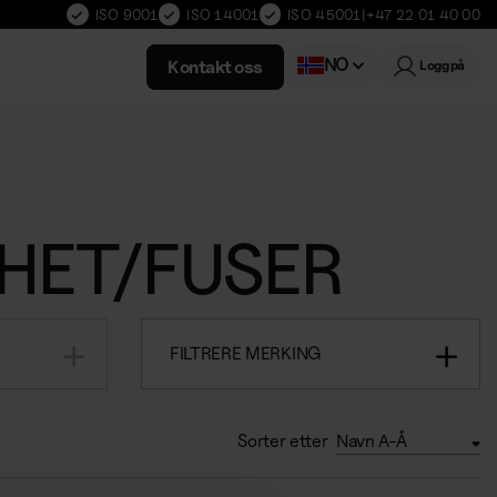
ISO 9001
ISO 14001
ISO 45001
|
+47 22 01 40 00
NO
Kontakt oss
Logg på
Swedish
HET/FUSER
FILTRERE MERKING
Sorter etter
Navn A-Å