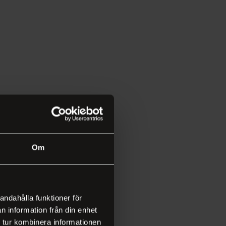
Om
andahålla funktioner för
n information från din enhet
 tur kombinera informationen