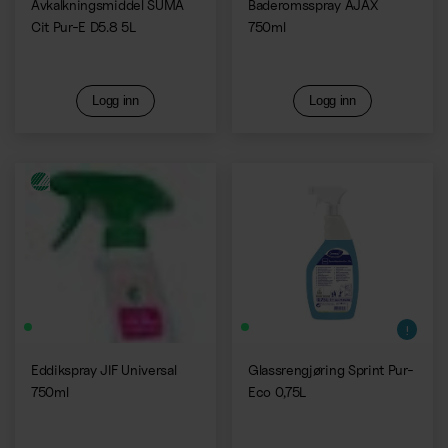
Avkalkningsmiddel SUMA
Baderomsspray AJAX
Cit Pur-E D5.8 5L
750ml
Logg inn
Logg inn
Eddikspray JIF Universal
Glassrengjøring Sprint Pur-
750ml
Eco 0,75L