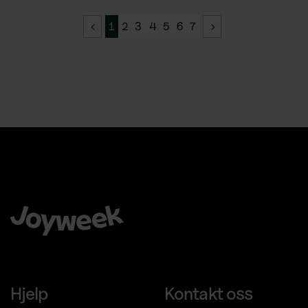
1
2
3
4
5
6
7
Å velge Joyweek som en komplett leverandør er en trygg,
enkel og smart ide for virksomheten din.
Hjelp
Kontakt oss