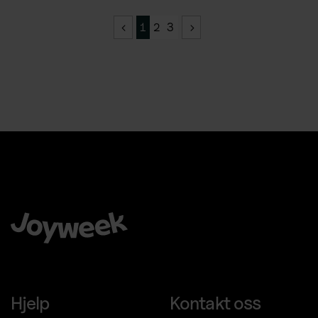
1
2
3
Å velge Joyweek som en komplett leverandør er en trygg,
enkel og smart ide for virksomheten din.
Hjelp
Kontakt oss