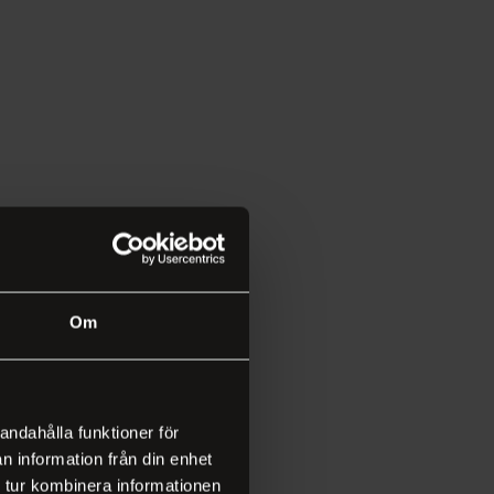
Om
andahålla funktioner för
n information från din enhet
 tur kombinera informationen