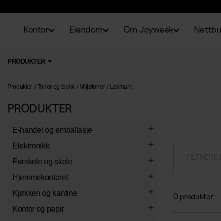
Kontor
Eiendom
Om Joyweek
Nettbu
PRODUKTER
Produkter
Toner og blekk
Miljøtoner
Lexmark
PRODUKTER
E-handel og emballasje
Emballasje
Elektronikk
FILTRERE
E-handelsemballasje
Etiketter
Belysning
Førskole og skole
Vakumpose
Bokstav- og talletiketter
Konvolutter
Kontorlamper
Kontormaskiner
Skolemateriell
Hjemmekontoret
Lynlåsposer
Dekoretiketter
Spesialkonvolutter
Lysrør
Makuleringsmaskiner
Elektrisk tilbehør
Arbeidsbøker
Formningsprodukter
Arbeidstoler
Kjøkken og kantine
0 produkter
Emballasjetape
Standardetiketter
Konvolutter
Lyspærer
Skjæremaskiner
Grenkontakter
Skrivebøker
Maling og maletilbehør
Verkstedsmateriell
Ergonomi
Pauseløsninger
Kontor og papir