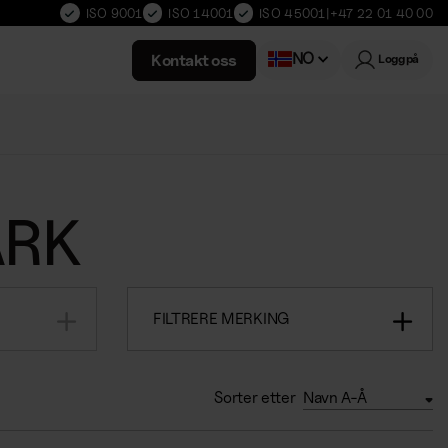
ISO 9001
ISO 14001
ISO 45001
|
+47 22 01 40 00
NO
Kontakt oss
Logg på
Swedish
ARK
FILTRERE MERKING
Sorter etter
Navn A-Å