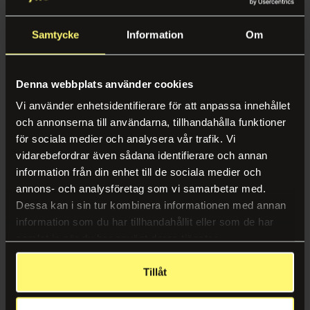
Forbruk
Tusjpenner og merkepenner
Samtycke
Information
Passere
Om
Bemanning
Forbruksvarer
Bemanning
Denna webbplats använder cookies
Mensbeskyttelse
Vaktmester
Vi använder enhetsidentifierare för att anpassa innehållet
Profilprodukter
Resepsjonist
och annonserna till användarna, tillhandahålla funktioner
för sociala medier och analysera vår trafik. Vi
Trykksaker
vidarebefordrar även sådana identifierare och annan
Andre tjenester
information från din enhet till de sociala medier och
Alle våre kontortjenester
annons- och analysföretag som vi samarbetar med.
Forbruksvarer
Dessa kan i sin tur kombinera informationen med annan
Tegneplater
Viskelær
Se alle tjenester samlet på én side
Bud
information som du har tillhandahållit eller som de har
samlat in när du har använt deras tjänster.
Alarm & Sikkerhet
Support
Tillåt
Kaffemaskiner