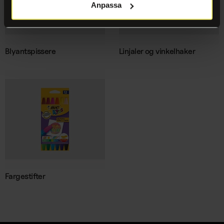
Anpassa
Blyantspissere
Linjaler og vinkelhaker
Fargestifter