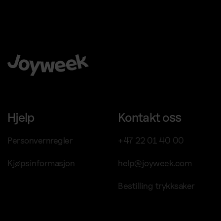
Å velge Joyweek som en komplett leverandør er en trygg,
enkel og smart ide for virksomheten din.
Hjelp
Kontakt oss
Personvernregler
+47 22 01 40 00
Kjøpsinformasjon
help@joyweek.com
Bestilling trykksaker