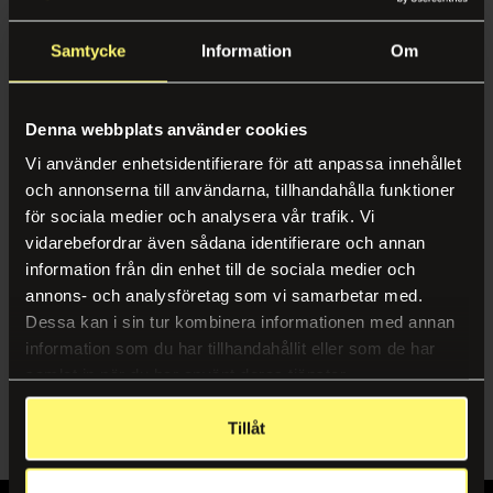
Swedish
SORTER ETTER
Pauseløsninger
Karriere
Samtycke
Information
Om
Service & Trivsel
Kaffe & Kaffemaskiner
Miljø
Relevanse
Renhold
Vanndispensere
Case
Navn A-Å
Denna webbplats använder cookies
Gjenvinning
Fruktkurver
Vi använder enhetsidentifierare för att anpassa innehållet
Nyheter & Inspirasjon
Navn Å-A
och annonserna till användarna, tillhandahålla funktioner
Planter
Sertifikater, Rapporter og Retningslinjer
för sociala medier och analysera vår trafik. Vi
Produsent A-Å
Interiørdesign & Moro
Inngangsmatter
vidarebefordrar även sådana identifierare och annan
Produsent Å-A
information från din enhet till de sociala medier och
Kontorinnredning
Følg os
annons- och analysföretag som vi samarbetar med.
Mat & Drikke
Spill & Moro
Dessa kan i sin tur kombinera informationen med annan
LinkedIn
information som du har tillhandahållit eller som de har
Kaffe & Kaffemaskiner
Instagram
samlat in när du har använt deras tjänster.
Bemanning
Catering
Tillåt
Bemanning
Vanndispensere
Mobil vaktmester
Fruktkurver