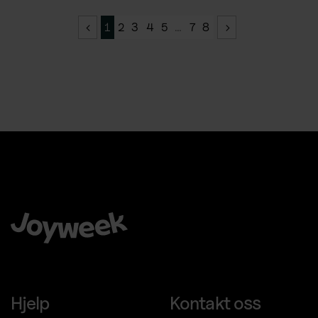
1
2
3
4
5
…
7
8
Å velge Joyweek som en komplett leverandør er en trygg,
enkel og smart ide for virksomheten din.
Hjelp
Kontakt oss