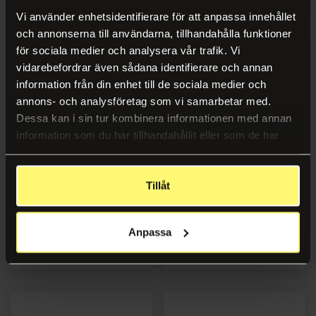
Vi använder enhetsidentifierare för att anpassa innehållet
och annonserna till användarna, tillhandahålla funktioner
för sociala medier och analysera vår trafik. Vi
vidarebefordrar även sådana identifierare och annan
information från din enhet till de sociala medier och
annons- och analysföretag som vi samarbetar med.
Dessa kan i sin tur kombinera informationen med annan
information som du har tillhandahållit eller som de har
samlat in när du har använt deras tjänster.
Avfallsbeholder BICA 883
Avfallsbeholder BICA 886
Tillåt
4x45L antrasitt
2x45L antrasitt
Anpassa
Logg inn
Logg inn