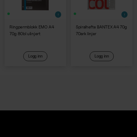
Ringpermblokk EMO A4
Spiralhefte BANTEX A4 70g
70g 80bl ulinjert
70ark linjer
Logg inn
Logg inn