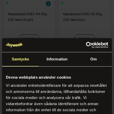
Kladdeblokk EMO A4 60g
Kladdeblokk EMO A5 60g
100 blad ulinjert
100 blad linjer
Logg inn
Logg inn
Samtycke
Information
Om
Denna webbplats använder cookies
Vi använder enhetsidentifierare för att anpassa innehållet
och annonserna till användarna, tillhandahålla funktioner
för sociala medier och analysera vår trafik. Vi
vidarebefordrar även sådana identifierare och annan
Kladdeblokk EMO A5 60g
Kladdeblokk EMO A5 60g
information från din enhet till de sociala medier och
100 blad ruter
100 blad ulinjert