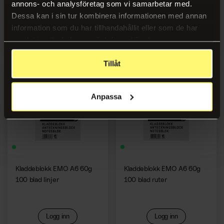
annons- och analysföretag som vi samarbetar med.
Dessa kan i sin tur kombinera informationen med annan
information som du har tillhandahållit eller som de har
Logg inn
Logg inn
samlat in när du har använt deras tjänster.
Tillåt
Anpassa
Kladdeblokk EMO A6 60g
Kladdeblokk EMO A6 60g
100 blad linjer
100 blad ruter
Logg inn
Logg inn